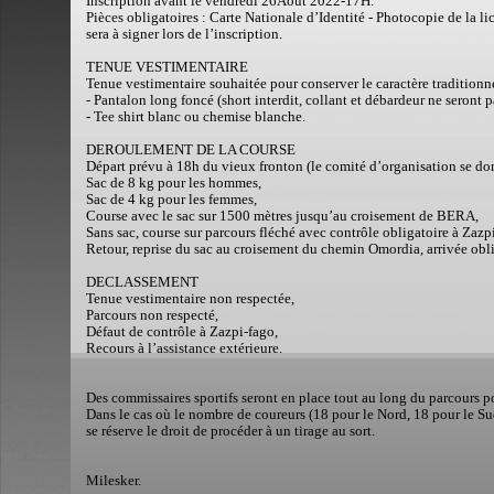
Inscription avant le vendredi 26Août 2022-17H.
Pièces obligatoires : Carte Nationale d’Identité - Photocopie de la l
sera à signer lors de l’inscription.
TENUE VESTIMENTAIRE
Tenue vestimentaire souhaitée pour conserver le caractère traditionne
- Pantalon long foncé (short interdit, collant et débardeur ne seront p
- Tee shirt blanc ou chemise blanche.
DEROULEMENT DE LA COURSE
Départ prévu à 18h du vieux fronton (le comité d’organisation se don
Sac de 8 kg pour les hommes,
Sac de 4 kg pour les femmes,
Course avec le sac sur 1500 mètres jusqu’au croisement de BERA,
Sans sac, course sur parcours fléché avec contrôle obligatoire à Zazp
Retour, reprise du sac au croisement du chemin Omordia, arrivée oblig
DECLASSEMENT
Tenue vestimentaire non respectée,
Parcours non respecté,
Défaut de contrôle à Zazpi-fago,
Recours à l’assistance extérieure.
Des commissaires sportifs seront en place tout au long du parcours po
Dans le cas où le nombre de coureurs (18 pour le Nord, 18 pour le Su
se réserve le droit de procéder à un tirage au sort.
Milesker.