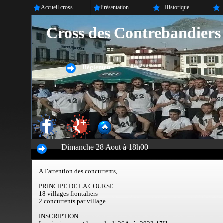
Accueil cross
Présentation
Historique
Cross des Contrebandiers
Réglement
Dimanche 28 Aout à 18h00
A l’attention des concurrents,
PRINCIPE DE LA COURSE
18 villages frontaliers
2 concurrents par village
INSCRIPTION